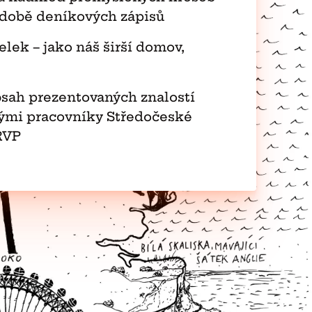
podobě deníkových zápisů
elek – jako náš širší domov,
bsah prezentovaných znalostí
kými pracovníky Středočeské
RVP