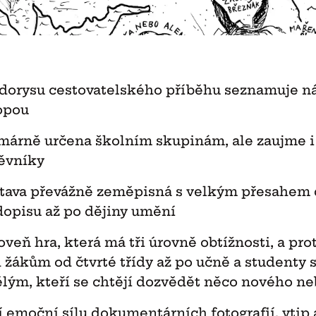
dorysu cestovatelského příběhu seznamuje ná
opou
imárně určena školním skupinám, ale zaujme i 
ěvníky
stava převážně zeměpisná s velkým přesahem d
dopisu až po dějiny umění
roveň hra, která má tři úrovně obtížnosti, a p
 žákům od čtvrté třídy až po učně a studenty s
lým, kteří se chtějí dozvědět něco nového nebo
í emoční sílu dokumentárních fotografií, vti