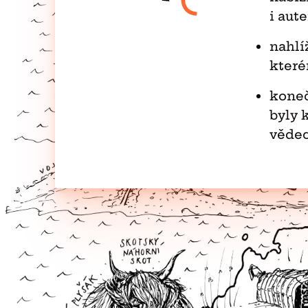
i aut
nahlí
kter
koneč
byly 
vědec