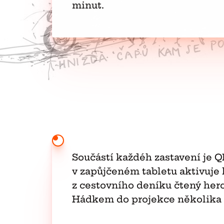
minut.
Součástí každéh zastavení je Q
v zapůjčeném tabletu aktivuje
z cestovního deníku čtený he
Hádkem do projekce několika f