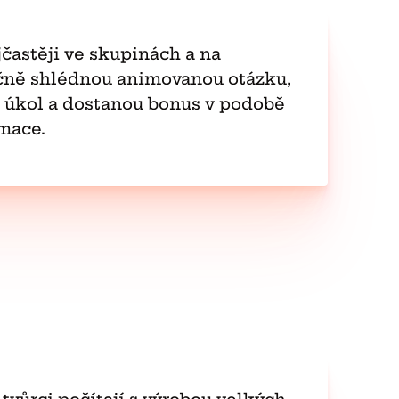
jčastěji ve skupinách a na
čně shlédnou animovanou otázku,
í úkol a dostanou bonus v podobě
imace.