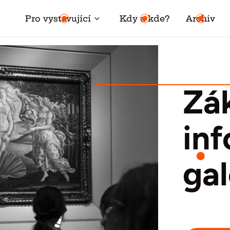
Pro vystavující
Kdy a kde?
Archiv
Zá
in
gal