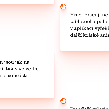
Hráči pracují ne
tabletech spole
v aplikaci vyřeš
další krátké an
 jsou jak na
í, tak v ve velké
 je součástí