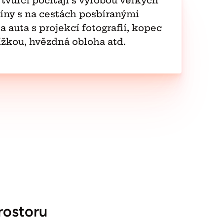
e tvůrci počítají s výrobou velkých
ríny s na cestách posbíranými
a auta s projekcí fotografií, kopec
ížkou, hvězdná obloha atd.
rostoru