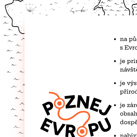
na pů
s Evr
je pr
návšt
je vý
příro
je zá
obsah
dospě
nabíz