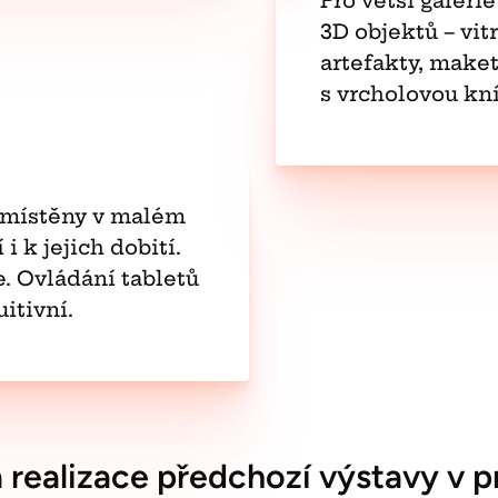
Pro větší galeri
3D objektů – vit
artefakty, maket
s vrcholovou kn
 umístěny v malém
i k jejich dobití.
. Ovládání tabletů
itivní.
 realizace předchozí výstavy v p