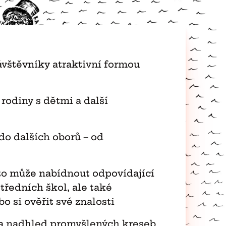
vštěvníky atraktivní formou
rodiny s dětmi a další
o dalších oborů – od
roto může nabídnout odpovídající
tředních škol, ale také
 si ověřit své znalosti
p a nadhled promyšlených kreseb