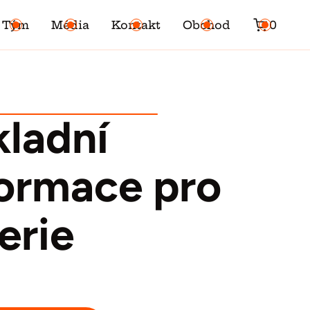
Tým
Média
Kontakt
Obchod
0
kladní
formace pro
erie