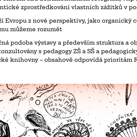
entické zprostředkování vlastních zážitků v 
ží Evropu z nové perspektivy, jako organický c
ému můžeme rozumět
ná podoba výstavy a především struktura a o
konzultovány s pedagogy ZŠ a SŠ a pedagogic
ké knihovny – obsahově odpovídá prioritám 