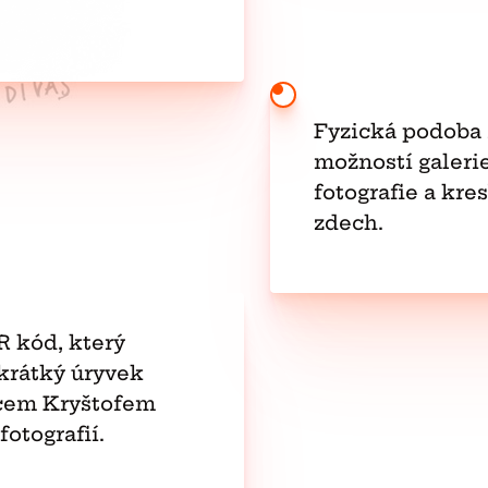
Fyzická podoba 
možností galeri
fotografie a kr
zdech.
R kód, který
 krátký úryvek
rcem Kryštofem
otografií.