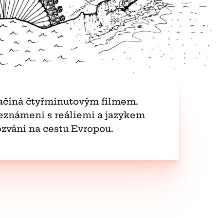
ačíná čtyřminutovým filmem.
seznámeni s reáliemi a jazykem
ozváni na cestu Evropou.