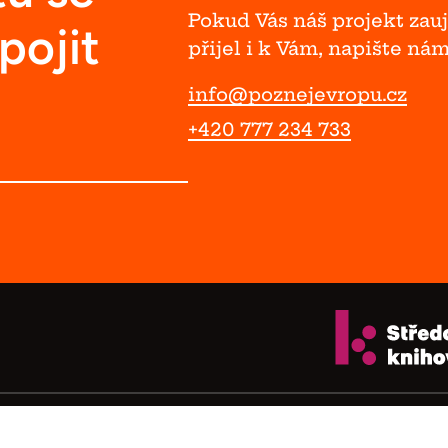
Pokud Vás náš projekt zauja
pojit
přijel i k Vám, napište ná
info@poznejevropu.cz
+420 777 234 733
6 – Šíření obsahu těchto stránek je bez písemného souhl