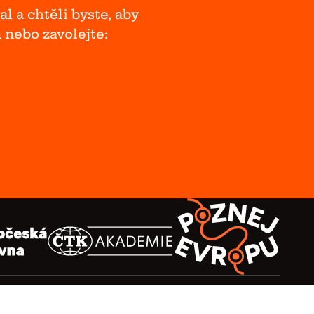
l a chtěli byste, aby
m nebo zavolejte:
asu autorů zakázáno.