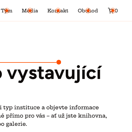
Tým
Média
Kontakt
Obchod
0
 vystavující
i typ instituce a objevte informace
é přímo pro vás – ať už jste knihovna,
o galerie.