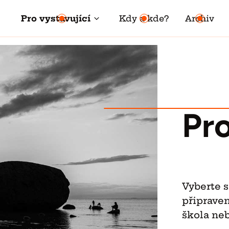
Pro vystavující
Kdy a kde?
Archiv
Pro
Vyberte s
připraven
škola neb