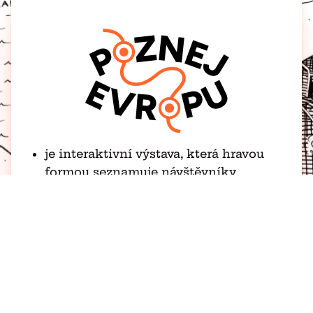
je interaktivní výstava, která hravou
formou seznamuje návštěvníky
s naším domovským kontinentem
od roku 2026 putuje po českých
knihovnách, muzeích, galeriích
a školách a bude putovat, dokud bude
bavit
je určena rodinám s dětmi a školním