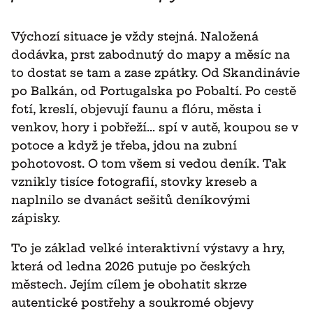
Výchozí situace je vždy stejná. Naložená
dodávka, prst zabodnutý do mapy a měsíc na
to dostat se tam a zase zpátky. Od Skandinávie
po Balkán, od Portugalska po Pobaltí. Po cestě
fotí, kreslí, objevují faunu a flóru, města i
venkov, hory i pobřeží… spí v autě, koupou se v
potoce a když je třeba, jdou na zubní
pohotovost. O tom všem si vedou deník. Tak
vznikly tisíce fotografií, stovky kreseb a
naplnilo se dvanáct sešitů deníkovými
zápisky.
To je základ velké interaktivní výstavy a hry,
která od ledna 2026 putuje po českých
městech. Jejím cílem je obohatit skrze
autentické postřehy a soukromé objevy