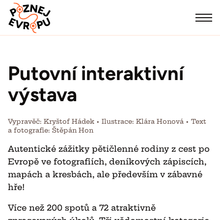
Přejít na obsah
Poznej Evropu
Menu
Putovní interaktivní
výstava
Vypravěč: Kryštof Hádek • Ilustrace: Klára Honová • Text
a fotografie: Štěpán Hon
Autentické zážitky pětičlenné rodiny z cest po
Evropě ve fotografiích, deníkových zápiscích,
mapách a kresbách, ale především v zábavné
hře!
Více než 200 spotů a 72 atraktivně